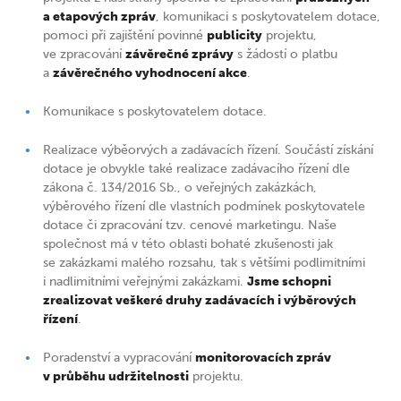
a etapových zpráv
, komunikaci s poskytovatelem dotace,
pomoci při zajištění povinné
publicity
projektu,
ve zpracování
závěrečné zprávy
s žádostí o platbu
a
závěrečného vyhodnocení akce
.
Komunikace s poskytovatelem dotace.
Realizace výběorvých a zadávacích řízení. Součástí získání
dotace je obvykle také realizace zadávacího řízení dle
zákona č. 134/2016 Sb., o veřejných zakázkách,
výběrového řízení dle vlastních podmínek poskytovatele
dotace či zpracování tzv. cenové marketingu. Naše
společnost má v této oblasti bohaté zkušenosti jak
se zakázkami malého rozsahu, tak s většími podlimitními
i nadlimitními veřejnými zakázkami.
Jsme schopni
zrealizovat veškeré druhy zadávacích i výběrových
řízení
.
Poradenství a vypracování
monitorovacích zpráv
v průběhu udržitelnosti
projektu.