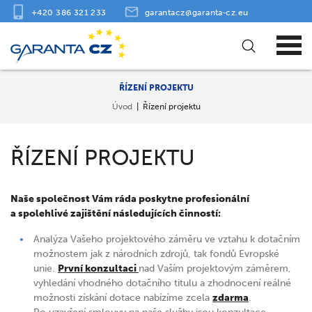
+420 386 321 233
garantacz@garanta‑cz.eu
ŘÍZENÍ PROJEKTU
Úvod
Řízení projektu
ŘÍZENÍ PROJEKTU
Naše společnost Vám ráda poskytne profesionální
a spolehlivé zajištění následujících činností:
Analýza Vašeho projektového záměru ve vztahu k dotačním
možnostem jak z národních zdrojů, tak fondů Evropské
unie.
První konzultaci
nad Vaším projektovým záměrem,
vyhledání vhodného dotačního titulu a zhodnocení reálné
možnosti získání dotace nabízíme zcela
zdarma
.