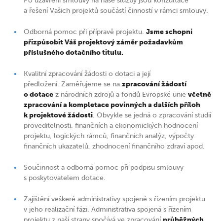
Po uzavření smlouvy na naše služby jsou konzultace
a řešení Vašich projektů součástí činností v rámci smlouvy.
Odborná pomoc při přípravě projektu.
Jsme schopni
přizpůsobit Váš projektový záměr požadavkům
příslušného dotačního titulu.
Kvalitní zpracování žádosti o dotaci a její
předložení. Zaměřujeme se na
zpracování žádostí
o dotace
z národních zdrojů a fondů Evropské unie
včetně
zpracování a kompletace povinných a dalších příloh
k projektové žádosti
. Obvykle se jedná o zpracování studií
proveditelnosti, finančních a ekonomických hodnocení
projektu, logických rámců, finančních analýz, výpočty
finančních ukazatelů, zhodnocení finančního zdraví apod.
Součinnost a odborná pomoc při podpisu smlouvy
s poskytovatelem dotace.
Zajištění veškeré administrativy spojené s řízením projektu
v jeho realizační fázi. Administrativa spojená s řízením
projektu z naší strany spočívá ve zpracování
průběžných