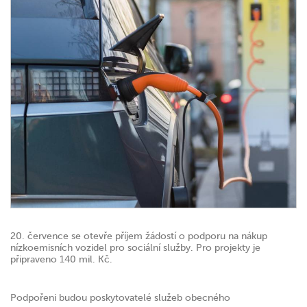
20. července se otevře příjem žádostí o podporu na nákup
nízkoemisních vozidel pro sociální služby. Pro projekty je
připraveno 140 mil. Kč.
Podpořeni budou poskytovatelé služeb obecného