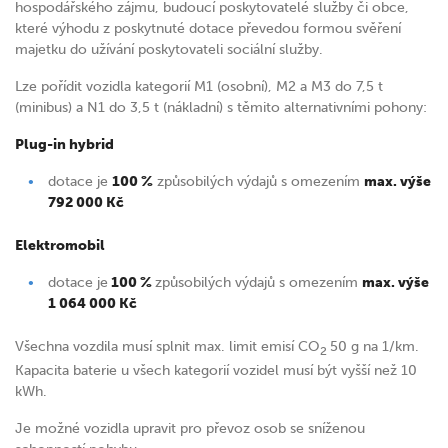
hospodářského zájmu, budoucí poskytovatelé služby či obce,
které výhodu z poskytnuté dotace převedou formou svěření
majetku do užívání poskytovateli sociální služby.
Lze pořídit vozidla kategorií M1 (osobní), M2 a M3 do 7,5 t
(minibus) a N1 do 3,5 t (nákladní) s těmito alternativními pohony:
Plug-in hybrid
dotace je
100 %
způsobilých výdajů s omezením
max. výše
792 000 Kč
Elektromobil
dotace je
100 %
způsobilých výdajů s omezením
max. výše
1 064 000 Kč
Všechna vozdila musí splnit max. limit emisí CO
50 g na 1/km.
2
Kapacita baterie u všech kategorií vozidel musí být vyšší než 10
kWh.
Je možné vozidla upravit pro převoz osob se sníženou