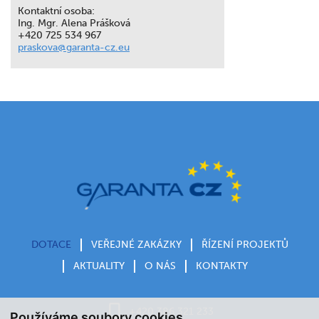
Kontaktní osoba:
Ing. Mgr. Alena Prášková
+420 725 534 967
praskova@garanta-cz.eu
DOTACE
VEŘEJNÉ ZAKÁZKY
ŘÍZENÍ PROJEKTŮ
AKTUALITY
O NÁS
KONTAKTY
+420 386 321 233
Používáme soubory cookies