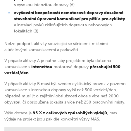
s vysokou intenzitou dopravy (A)
zvyšování bezpečnosti nemotorové dopravy dosažené
stavebními úpravami komunikací pro pěší a pro cyklisty
a instalací prvků zklidňujících dopravu v nehodových
lokalitách (B)
Nelze podpořit aktivity související se silnicemi, místními
a účelovými komunikacemi a parkovišti.
V případě aktivity A je nutné, aby projektem byla dotčena
komunikace s
intenzitou
motorové dopravy
přesahující 500
vozidel/den
.
V případě aktivity B musí být sveden cyklistický provoz z pozemní
komunikace s intenzitou dopravy vyšší než 500 vozidel/den,
případně musí jít o zajištění obslužnosti obce s více než 2000
obyvateli či obsloužena lokalita s více než 250 pracovními místy.
Výše dotace ja
95 % z celkových způsobilých výdajů
, max.
výdaje na projekt jsou pak dle konkrétní výzvy MAS.