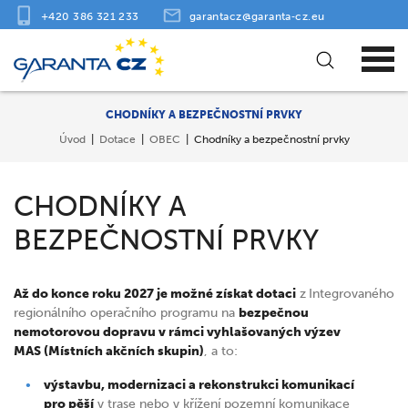
+420 386 321 233
garantacz@garanta‑cz.eu
CHODNÍKY A BEZPEČNOSTNÍ PRVKY
Úvod
Dotace
OBEC
Chodníky a bezpečnostní prvky
CHODNÍKY A
BEZPEČNOSTNÍ PRVKY
Až do konce roku 2027 je možné získat dotaci
z
Integrovaného
regionálního operačního programu na
bezpečnou
nemotorovou dopravu v rámci vyhlašovaných výzev
MAS (Místních akčních skupin)
, a to:
výstavbu, modernizaci a rekonstrukci komunikací
pro pěší
v trase nebo v křížení pozemní komunikace